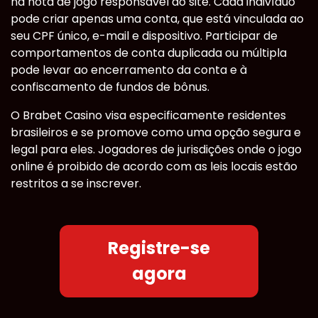
na nota de jogo responsável do site. Cada indivíduo
pode criar apenas uma conta, que está vinculada ao
seu CPF único, e-mail e dispositivo. Participar de
comportamentos de conta duplicada ou múltipla
pode levar ao encerramento da conta e à
confiscamento de fundos de bônus.
O Brabet Casino visa especificamente residentes
brasileiros e se promove como uma opção segura e
legal para eles. Jogadores de jurisdições onde o jogo
online é proibido de acordo com as leis locais estão
restritos a se inscrever.
Registre-se
agora