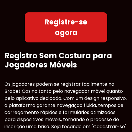
Registre-se
agora
Registro Sem Costura para
Jogadores Móveis
Os jogadores podem se registrar facilmente na
Brabet Casino tanto pelo navegador móvel quanto
pelo aplicativo dedicado. Com um design responsivo,
a plataforma garante navegação fluida, tempos de
carregamento rápidos e formulários otimizados
para dispositivos móveis, tornando o processo de
inscrição uma brisa. Seja tocando em "Cadastrar-se"