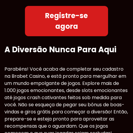
Registre-se
agora
A Diversão Nunca Para Aqui
Parabéns! Você acaba de completar seu cadastro
na Brabet Casino, e está pronto para mergulhar em
um mundo empolgante de jogos. Explore mais de
1.000 jogos emocionantes, desde slots emocionantes
até jogos crash cativantes feitos sob medida para
você. Não se esqueça de pegar seu bônus de boas-
vindas e giros grátis para começar a diversão! Então,
prepare-se e esteja pronto para aproveitar as
recompensas que o aguardam. Que os jogos