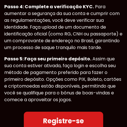
Passo 4: Complete a verificação KYC.
Para
aumentar a segurança da sua conta e cumprir com
as regulamentações, você deve verificar sua
identidade. Faça upload de um documento de
identificação oficial (como RG, CNH ou passaporte) e
um comprovante de endereço no Brasil, garantindo
um processo de saque tranquilo mais tarde.
Passo 5: Faça seu primeiro depósito.
Assim que
sua conta estiver ativada, faça login e escolha seu
método de pagamento preferido para fazer o
primeiro depósito. Opções como PIX, Boleto, cartões
e criptomoedas estão disponíveis, permitindo que
você se qualifique para o bônus de boas-vindas e
comece a aproveitar os jogos.
Registre-se