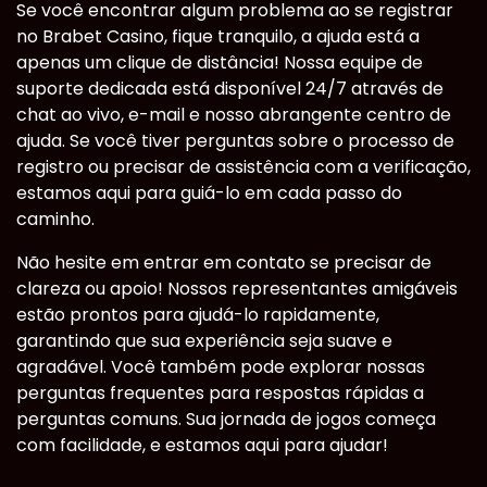
Se você encontrar algum problema ao se registrar
no Brabet Casino, fique tranquilo, a ajuda está a
apenas um clique de distância! Nossa equipe de
suporte dedicada está disponível 24/7 através de
chat ao vivo, e-mail e nosso abrangente centro de
ajuda. Se você tiver perguntas sobre o processo de
registro ou precisar de assistência com a verificação,
estamos aqui para guiá-lo em cada passo do
caminho.
Não hesite em entrar em contato se precisar de
clareza ou apoio! Nossos representantes amigáveis
estão prontos para ajudá-lo rapidamente,
garantindo que sua experiência seja suave e
agradável. Você também pode explorar nossas
perguntas frequentes para respostas rápidas a
perguntas comuns. Sua jornada de jogos começa
com facilidade, e estamos aqui para ajudar!