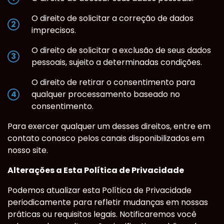
O direito de solicitar a correção de dados
imprecisos.
O direito de solicitar a exclusão de seus dados
pessoais, sujeito a determinadas condições.
O direito de retirar o consentimento para
qualquer processamento baseado no
consentimento.
Para exercer qualquer um desses direitos, entre em
contato conosco pelos canais disponibilizados em
nosso site.
Alterações a Esta Política de Privacidade
Podemos atualizar esta Política de Privacidade
periodicamente para refletir mudanças em nossas
práticas ou requisitos legais. Notificaremos você