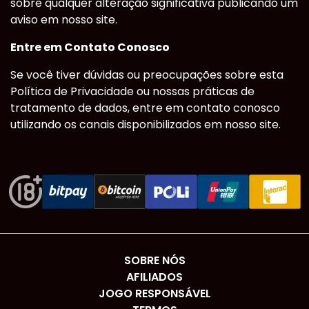
sobre qualquer alteração significativa publicando um
aviso em nosso site.
Entre em Contato Conosco
Se você tiver dúvidas ou preocupações sobre esta
Política de Privacidade ou nossas práticas de
tratamento de dados, entre em contato conosco
utilizando os canais disponibilizados em nosso site.
SOBRE NÓS
AFILIADOS
JOGO RESPONSÁVEL