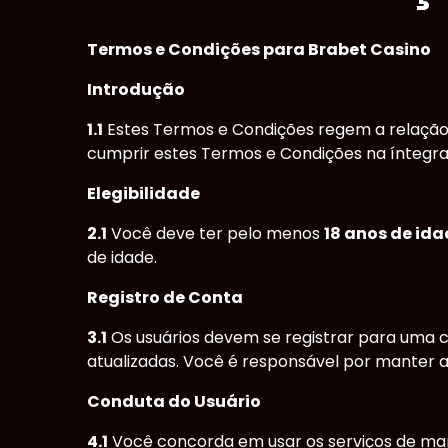
Termos e Condições para Brabet Casino
Introdução
1.1
Estes Termos e Condições regem a relação
cumprir estes Termos e Condições na íntegra
Elegibilidade
2.1
Você deve ter pelo menos
18 anos de id
de idade.
Registro de Conta
3.1
Os usuários devem se registrar para uma c
atualizadas. Você é responsável por manter a
Conduta do Usuário
4.1
Você concorda em usar os serviços de manei