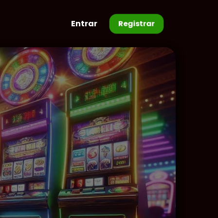
Entrar
Registrar