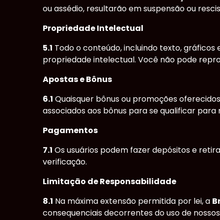
ou assédio, resultarão em suspensão ou resci
Propriedade Intelectual
5.1
Todo o conteúdo, incluindo texto, gráficos
propriedade intelectual. Você não pode reprod
Apostas e Bônus
6.1
Quaisquer bônus ou promoções oferecidos e
associados aos bônus para se qualificar para 
Pagamentos
7.1
Os usuários podem fazer depósitos e retir
verificação.
Limitação de Responsabilidade
8.1
Na máxima extensão permitida por lei, a
B
consequenciais decorrentes do uso de nossos 