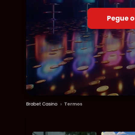
Pegue o
›
Brabet Casino
Termos