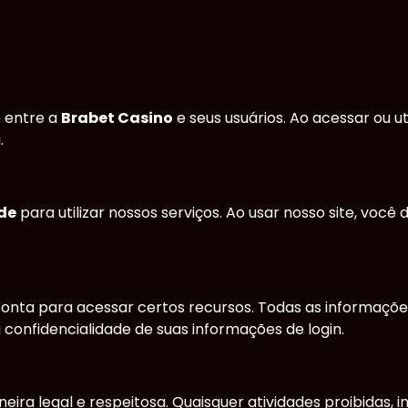
 entre a
Brabet Casino
e seus usuários. Ao acessar ou u
.
ade
para utilizar nossos serviços. Ao usar nosso site, você
onta para acessar certos recursos. Todas as informaçõe
 confidencialidade de suas informações de login.
ra legal e respeitosa. Quaisquer atividades proibidas, in