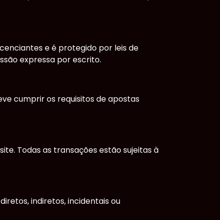
icenciantes e é protegido por leis de
ssão expressa por escrito.
ve cumprir os requisitos de apostas
te. Todas as transações estão sujeitas à
retos, indiretos, incidentais ou