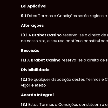
Lei Aplicável
9.1
Estes Termos e Condições serão regidos e i
Alterações
10.1
A
Brabet Casino
reserva-se o direito d
de nosso site, e seu uso contínuo constitui ac
Rescisão
11.1
A
Brabet Casino
reserva-se o direito de 
Divisibilidade
12.1
Se qualquer disposição destes Termos e Co
vigor e efeito.
Acordo Integral
13.1
Estes Termos e Condições constituem o ac